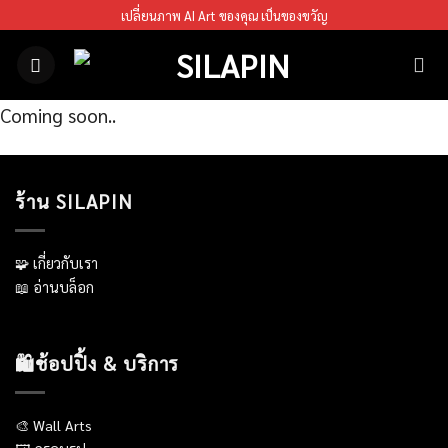
Skip
เปลี่ยนภาพ AI Art ของคุณ เป็นของขวัญ
to
content
Coming soon..
ร้าน SILAPIN
🧩 เกี่ยวกับเรา
📖 อ่านบล็อก
🛍️ช้อปปิ้ง & บริการ
🎨 Wall Arts